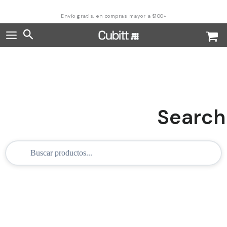
Ir
al
Envío gratis, en compras mayor a $100+
contenido
Buscar
Search