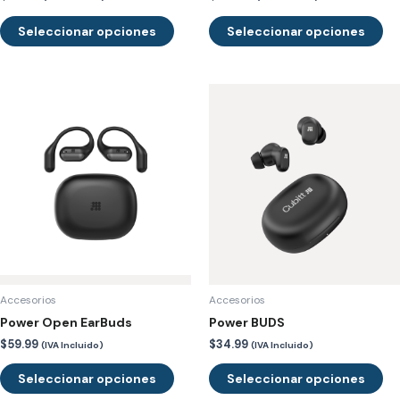
de
de
Seleccionar opciones
Seleccionar opciones
producto
pr
Este
Es
producto
pr
tiene
tie
múltiples
múl
variantes.
var
Las
La
opciones
op
se
se
pueden
pu
elegir
ele
en
en
Accesorios
Accesorios
la
la
Power Open EarBuds
Power BUDS
página
pá
$
59.99
$
34.99
(IVA Incluido)
(IVA Incluido)
de
de
Seleccionar opciones
Seleccionar opciones
producto
pr