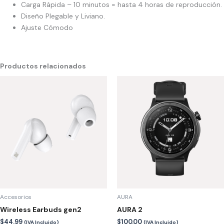
Carga Rápida – 10 minutos = hasta 4 horas de reproducción.
Diseño Plegable y Liviano.
Ajuste Cómodo
Productos relacionados
Este
Es
producto
pr
tiene
tie
múltiples
múl
variantes.
var
Las
La
opciones
op
se
se
pueden
pu
elegir
ele
en
en
Accesorios
AURA
la
la
Wireless Earbuds gen2
AURA 2
página
pá
$
44.99
$
100.00
(IVA Incluido)
(IVA Incluido)