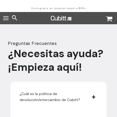
Ir
al
Envío gratis, en compras mayor a $100+
contenido
Buscar
Preguntas Frecuentes
¿Necesitas ayuda?
¡Empieza aquí!
¿Cuál es la política de
devolución/intercambio de Cubitt?