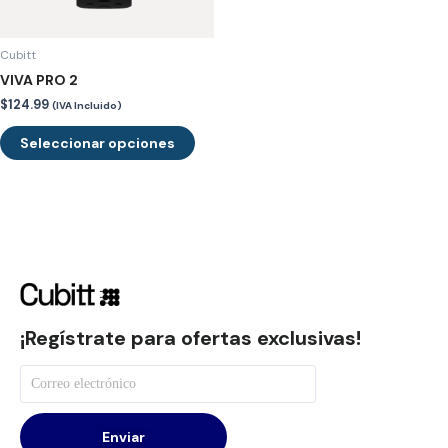
pueden
elegir
en
Cubitt
la
VIVA PRO 2
página
$
124.99
(IVA Incluido)
de
Seleccionar opciones
producto
¡Regístrate para ofertas exclusivas!
Enviar