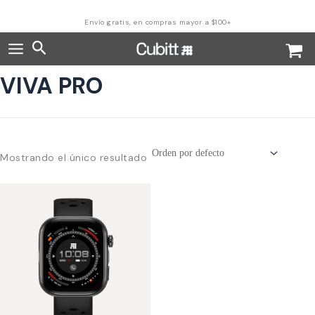
Ir
al
Envío gratis, en compras mayor a $100+
contenido
Buscar
VIVA PRO
Mostrando el único resultado
Este
producto
tiene
múltiples
variantes.
Las
opciones
se